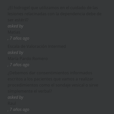
¿El hidrogel que utilizamos en el cuidado de las
lesiones relacinadas con la dependencia debe de
ser estéril?
asked by
Matias
, 7 años ago
Escala de Valoración Intermed
asked by
María Pardo Romero
, 7 años ago
¿Debemos dar consentimientos informados
escritos a los pacientes que vamos a realizar
procedimientos como el sondaje vesical o sirve
símplemente el verbal?
asked by
Raul
, 7 años ago