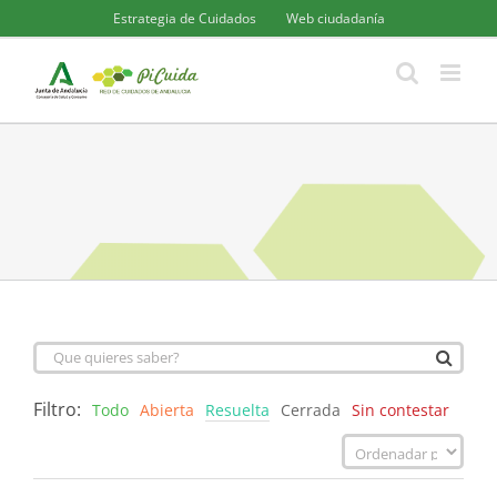
Saltar
Estrategia de Cuidados
Web ciudadanía
al
contenido
Filtro:
Todo
Abierta
Resuelta
Cerrada
Sin contestar