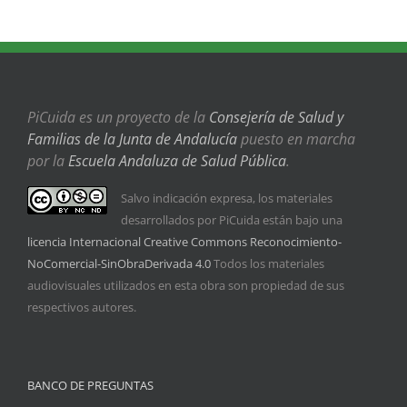
PiCuida es un proyecto de la
Consejería de Salud y
Familias de la Junta de Andalucía
puesto en marcha
por la
Escuela Andaluza de Salud Pública
.
Salvo indicación expresa, los materiales
desarrollados por PiCuida están bajo una
licencia Internacional Creative Commons Reconocimiento-
NoComercial-SinObraDerivada 4.0
Todos los materiales
audiovisuales utilizados en esta obra son propiedad de sus
respectivos autores.
BANCO DE PREGUNTAS