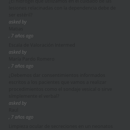
¿El hidrogel que utilizamos en el cuidado de las
lesiones relacinadas con la dependencia debe de
ser estéril?
asked by
Matias
, 7 años ago
Escala de Valoración Intermed
asked by
María Pardo Romero
, 7 años ago
¿Debemos dar consentimientos informados
escritos a los pacientes que vamos a realizar
procedimientos como el sondaje vesical o sirve
símplemente el verbal?
asked by
Raul
, 7 años ago
Limpieza ocular de secreciones en un neonatos