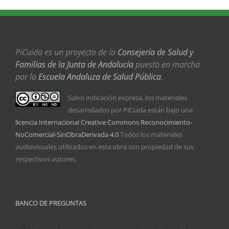
PiCuida es un proyecto de la
Consejería de Salud y
Familias de la Junta de Andalucía
puesto en marcha
por la
Escuela Andaluza de Salud Pública
.
Salvo indicación expresa, los materiales
desarrollados por PiCuida están bajo una
licencia Internacional Creative Commons Reconocimiento-
NoComercial-SinObraDerivada 4.0
Todos los materiales
audiovisuales utilizados en esta obra son propiedad de sus
respectivos autores.
BANCO DE PREGUNTAS