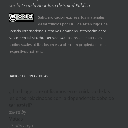
por la
Escuela Andaluza de Salud Pública
.
Salvo indicación expresa, los materiales
desarrollados por PiCuida están bajo una
licencia Internacional Creative Commons Reconocimiento-
NoComercial-SinObraDerivada 4.0
Todos los materiales
audiovisuales utilizados en esta obra son propiedad de sus
respectivos autores.
BANCO DE PREGUNTAS
¿El hidrogel que utilizamos en el cuidado de las
lesiones relacinadas con la dependencia debe de
ser estéril?
asked by
Matias
, 7 años ago