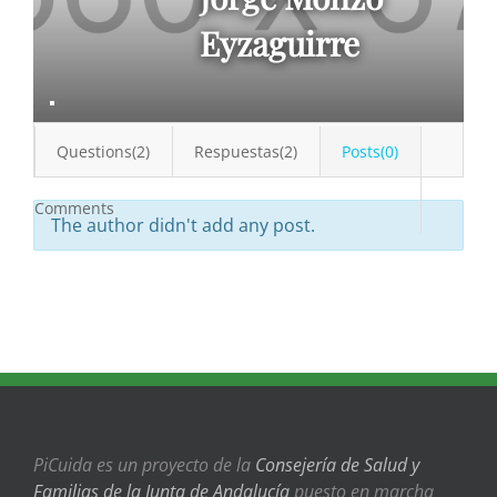
Eyzaguirre
Questions(2)
Respuestas(2)
Posts(0)
Comments
The author didn't add any post.
PiCuida es un proyecto de la
Consejería de Salud y
Familias de la Junta de Andalucía
puesto en marcha