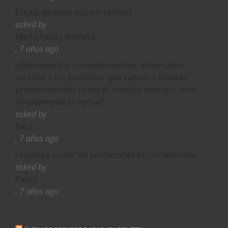
Escala de Valoración Intermed
asked by
María Pardo Romero
, 7 años ago
¿Debemos dar consentimientos informados
escritos a los pacientes que vamos a realizar
procedimientos como el sondaje vesical o sirve
símplemente el verbal?
asked by
Raul
, 7 años ago
Limpieza ocular de secreciones en un neonatos
asked by
Paqui
, 7 años ago