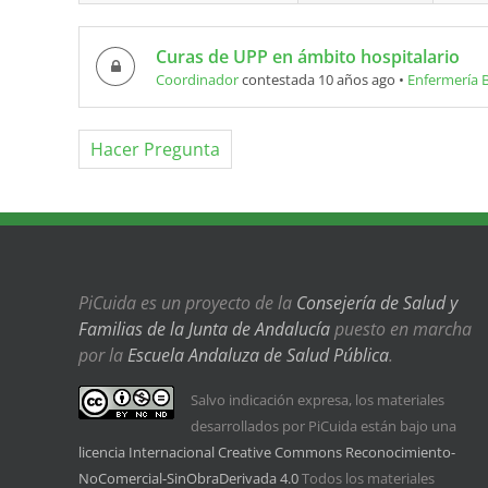
Curas de UPP en ámbito hospitalario
Coordinador
contestada 10 años ago
•
Enfermería 
Hacer Pregunta
PiCuida es un proyecto de la
Consejería de Salud y
Familias de la Junta de Andalucía
puesto en marcha
por la
Escuela Andaluza de Salud Pública
.
Salvo indicación expresa, los materiales
desarrollados por PiCuida están bajo una
licencia Internacional Creative Commons Reconocimiento-
NoComercial-SinObraDerivada 4.0
Todos los materiales