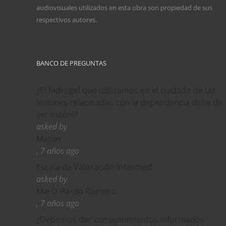
audiovisuales utilizados en esta obra son propiedad de sus
respectivos autores.
BANCO DE PREGUNTAS
¿El hidrogel que utilizamos en el cuidado de las
lesiones relacinadas con la dependencia debe de
ser estéril?
asked by
Matias
, 7 años ago
Escala de Valoración Intermed
asked by
María Pardo Romero
, 7 años ago
¿Debemos dar consentimientos informados