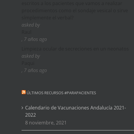
escritos a los pacientes que vamos a realizar
procedimientos como el sondaje vesical o sirve
símplemente el verbal?
asked by
Raul
, 7 años ago
Limpieza ocular de secreciones en un neonatos
asked by
Paqui
, 7 años ago
ÚLTIMOS RECURSOS #PARAPACIENTES
Calendario de Vacunaciones Andalucía 2021-
2022
8 noviembre, 2021