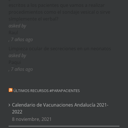
escritos a los pacientes que vamos a realizar
procedimientos como el sondaje vesical o sirve
símplemente el verbal?
asked by
Raul
, 7 años ago
Limpieza ocular de secreciones en un neonatos
asked by
Paqui
, 7 años ago
ÚLTIMOS RECURSOS #PARAPACIENTES
Calendario de Vacunaciones Andalucía 2021-
2022
8 noviembre, 2021