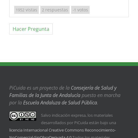
vistas
respuestas
votos
1952
2
-1
Hacer Pregunta
PiCuida es un proyecto de la
Consejería de Salud y
Familias de la Junta de Andalucía
puesto en marcha
por la
Escuela Andaluza de Salud Pública
.
Salvo indicación expresa, los materiales
desarrollados por PiCuida están bajo una
licencia Internacional Creative Commons Reconocimiento-
NoComercial-SinObraDerivada 4.0
Todos los materiales