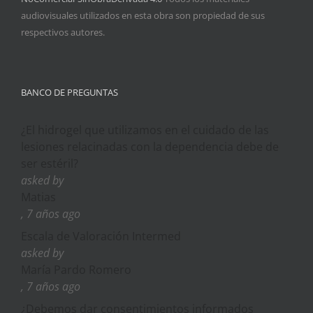
audiovisuales utilizados en esta obra son propiedad de sus
respectivos autores.
BANCO DE PREGUNTAS
¿El hidrogel que utilizamos en el cuidado de las
lesiones relacinadas con la dependencia debe de
ser estéril?
asked by
Matias
, 7 años ago
Escala de Valoración Intermed
asked by
María Pardo Romero
, 7 años ago
¿Debemos dar consentimientos informados