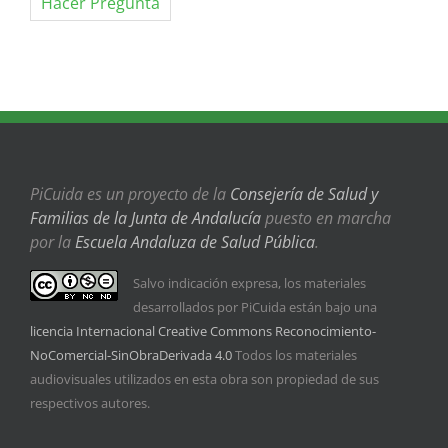
Hacer Pregunta
PiCuida es un proyecto de la
Consejería de Salud y
Familias de la Junta de Andalucía
puesto en marcha
por la
Escuela Andaluza de Salud Pública
.
Salvo indicación expresa, los materiales
desarrollados por PiCuida están bajo una
licencia Internacional Creative Commons Reconocimiento-
NoComercial-SinObraDerivada 4.0
Todos los materiales
audiovisuales utilizados en esta obra son propiedad de sus
respectivos autores.