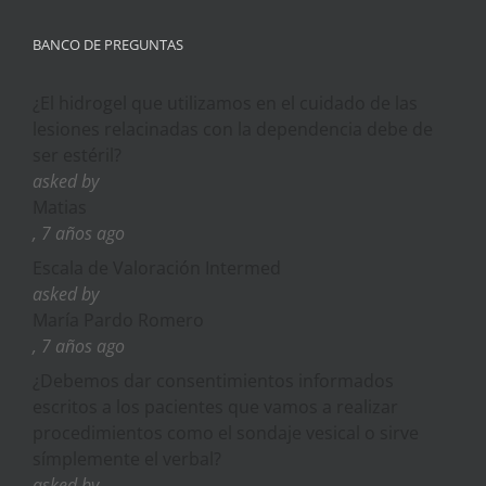
BANCO DE PREGUNTAS
¿El hidrogel que utilizamos en el cuidado de las
lesiones relacinadas con la dependencia debe de
ser estéril?
asked by
Matias
, 7 años ago
Escala de Valoración Intermed
asked by
María Pardo Romero
, 7 años ago
¿Debemos dar consentimientos informados
escritos a los pacientes que vamos a realizar
procedimientos como el sondaje vesical o sirve
símplemente el verbal?
asked by