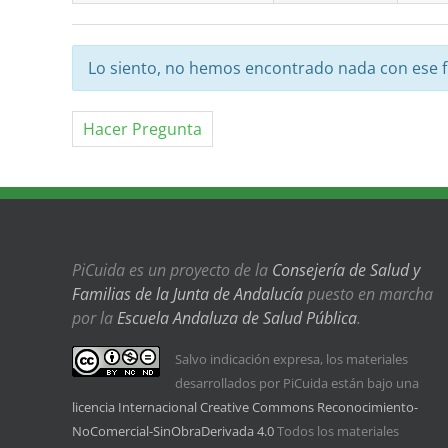
Lo siento, no hemos encontrado nada con ese fi
Hacer Pregunta
PiCuida es un proyecto de la
Consejería de Salud y
Familias de la Junta de Andalucía
puesto en marcha
por la
Escuela Andaluza de Salud Pública
.
Salvo indicación expresa, los materiales
desarrollados por PiCuida están bajo una
licencia Internacional Creative Commons Reconocimiento-
NoComercial-SinObraDerivada 4.0
Todos los materiales