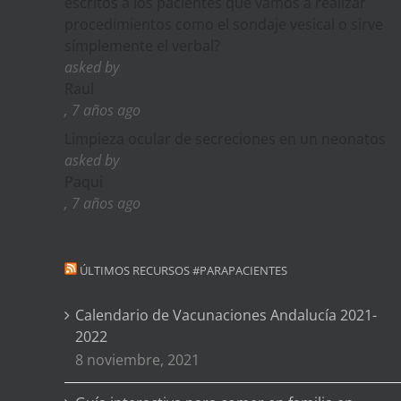
escritos a los pacientes que vamos a realizar
procedimientos como el sondaje vesical o sirve
símplemente el verbal?
asked by
Raul
, 7 años ago
Limpieza ocular de secreciones en un neonatos
asked by
Paqui
, 7 años ago
ÚLTIMOS RECURSOS #PARAPACIENTES
Calendario de Vacunaciones Andalucía 2021-
2022
8 noviembre, 2021