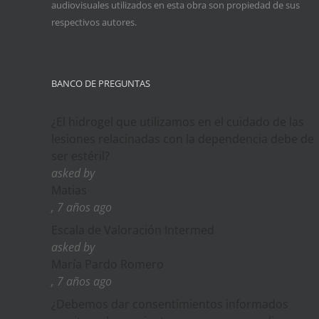
audiovisuales utilizados en esta obra son propiedad de sus
respectivos autores.
BANCO DE PREGUNTAS
¿El hidrogel que utilizamos en el cuidado de las
lesiones relacinadas con la dependencia debe de
ser estéril?
asked by
Matias
, 7 años ago
Escala de Valoración Intermed
asked by
María Pardo Romero
, 7 años ago
¿Debemos dar consentimientos informados