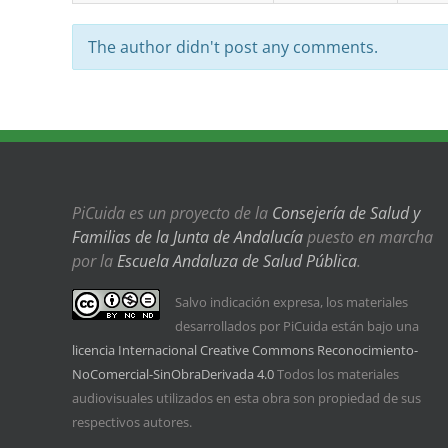
The author didn't post any comments.
PiCuida es un proyecto de la
Consejería de Salud y
Familias de la Junta de Andalucía
puesto en marcha
por la
Escuela Andaluza de Salud Pública
.
Salvo indicación expresa, los materiales
desarrollados por PiCuida están bajo una
licencia Internacional Creative Commons Reconocimiento-
NoComercial-SinObraDerivada 4.0
Todos los materiales
audiovisuales utilizados en esta obra son propiedad de sus
respectivos autores.