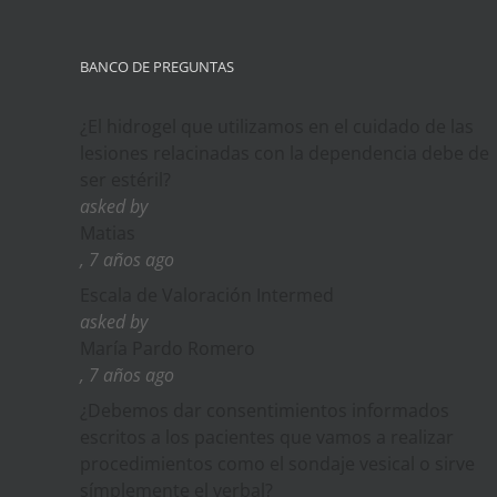
BANCO DE PREGUNTAS
¿El hidrogel que utilizamos en el cuidado de las
lesiones relacinadas con la dependencia debe de
ser estéril?
asked by
Matias
, 7 años ago
Escala de Valoración Intermed
asked by
María Pardo Romero
, 7 años ago
¿Debemos dar consentimientos informados
escritos a los pacientes que vamos a realizar
procedimientos como el sondaje vesical o sirve
símplemente el verbal?