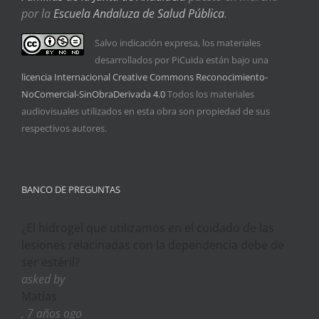
por la
Escuela Andaluza de Salud Pública
.
Salvo indicación expresa, los materiales
desarrollados por PiCuida están bajo una
licencia Internacional Creative Commons Reconocimiento-
NoComercial-SinObraDerivada 4.0
Todos los materiales
audiovisuales utilizados en esta obra son propiedad de sus
respectivos autores.
BANCO DE PREGUNTAS
¿El hidrogel que utilizamos en el cuidado de las
lesiones relacinadas con la dependencia debe de
ser estéril?
asked by
Matias
, 7 años ago