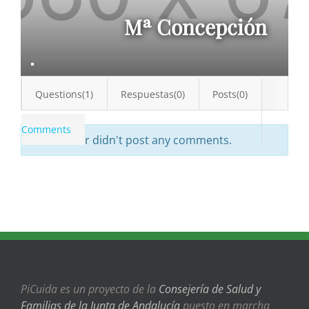
Mª Concepción
Questions(1)
Respuestas(0)
Posts(0)
Comments
The author didn't post any comments.
PiCuida es un proyecto de la
Consejería de Salud y
Familias de la Junta de Andalucía
puesto en marcha