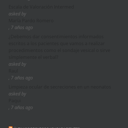
Escala de Valoración Intermed
asked by
María Pardo Romero
, 7 años ago
¿Debemos dar consentimientos informados
escritos a los pacientes que vamos a realizar
procedimientos como el sondaje vesical o sirve
símplemente el verbal?
asked by
Raul
, 7 años ago
Limpieza ocular de secreciones en un neonatos
asked by
Paqui
, 7 años ago