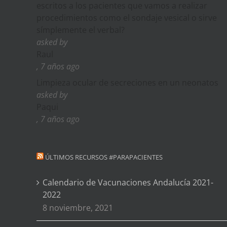
escritos a los pacientes que vamos a realizar
procedimientos como el sondaje vesical o sirve
símplemente el verbal?
asked by
Raul
, 7 años ago
Limpieza ocular de secreciones en un neonatos
asked by
Paqui
, 7 años ago
ÚLTIMOS RECURSOS #PARAPACIENTES
Calendario de Vacunaciones Andalucía 2021-
2022
8 noviembre, 2021