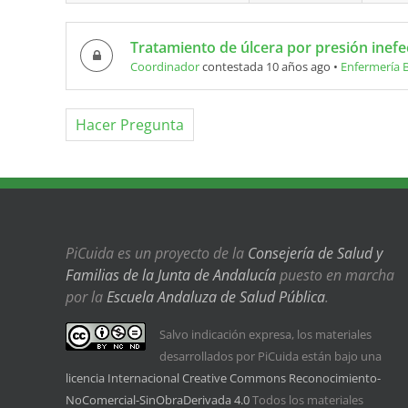
Tratamiento de úlcera por presión inefe
Coordinador
contestada 10 años ago
•
Enfermería 
Hacer Pregunta
PiCuida es un proyecto de la
Consejería de Salud y
Familias de la Junta de Andalucía
puesto en marcha
por la
Escuela Andaluza de Salud Pública
.
Salvo indicación expresa, los materiales
desarrollados por PiCuida están bajo una
licencia Internacional Creative Commons Reconocimiento-
NoComercial-SinObraDerivada 4.0
Todos los materiales