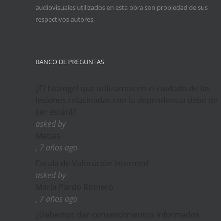
audiovisuales utilizados en esta obra son propiedad de sus
respectivos autores.
BANCO DE PREGUNTAS
¿El hidrogel que utilizamos en el cuidado de las
lesiones relacinadas con la dependencia debe de
ser estéril?
asked by
Matias
, 7 años ago
Escala de Valoración Intermed
asked by
María Pardo Romero
, 7 años ago
¿Debemos dar consentimientos informados