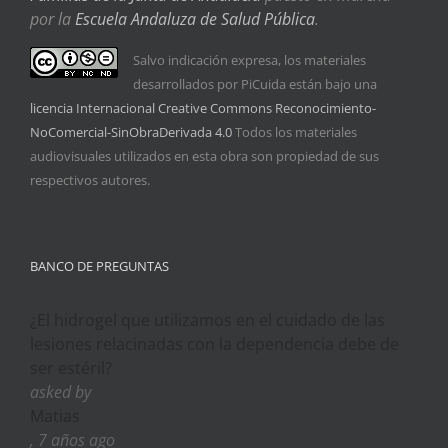
por la
Escuela Andaluza de Salud Pública
.
Salvo indicación expresa, los materiales
desarrollados por PiCuida están bajo una
licencia Internacional Creative Commons Reconocimiento-
NoComercial-SinObraDerivada 4.0
Todos los materiales
audiovisuales utilizados en esta obra son propiedad de sus
respectivos autores.
BANCO DE PREGUNTAS
¿El hidrogel que utilizamos en el cuidado de las
lesiones relacinadas con la dependencia debe de
ser estéril?
asked by
Matias
, 7 años ago