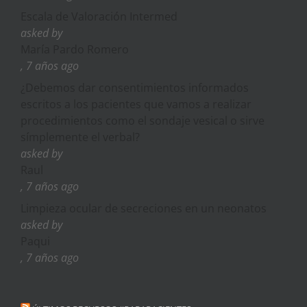
Escala de Valoración Intermed
asked by
María Pardo Romero
, 7 años ago
¿Debemos dar consentimientos informados
escritos a los pacientes que vamos a realizar
procedimientos como el sondaje vesical o sirve
símplemente el verbal?
asked by
Raul
, 7 años ago
Limpieza ocular de secreciones en un neonatos
asked by
Paqui
, 7 años ago