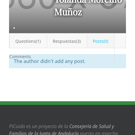
Muñoz
Questions(1)
Respuestas(3)
Posts(0)
Comments
The author didn't add any post.
PiCuida es un proyecto de la
Consejería de Salud y
Familias de la Junta de Andalucía
puesto en marcha