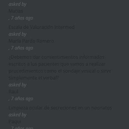
asked by
Matias
, 7 años ago
Escala de Valoración Intermed
asked by
María Pardo Romero
, 7 años ago
¿Debemos dar consentimientos informados
escritos a los pacientes que vamos a realizar
procedimientos como el sondaje vesical o sirve
símplemente el verbal?
asked by
Raul
, 7 años ago
Limpieza ocular de secreciones en un neonatos
asked by
Paqui
, 7 años ago