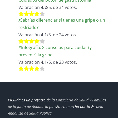
Cuidados del botón de gastrostomía
Valoración
4.2
/5. de 34 votos.
¿Sabrías diferenciar si tienes una gripe o un
resfriado?
Valoración
4.1
/5. de 24 votos.
#Infografía: 8 consejos para cuidar (y
prevenir) la gripe
Valoración
4.1
/5. de 23 votos.
PiCuida es un proyecto de la
Consejería de Salud y Familias
de la Junta de Andalucía
puesto en marcha por la
Escuela
Andaluza de Salud Pública
.