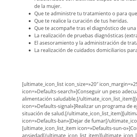
de la mujer.
Que te administre tu tratamiento o para que
Que te realice la curación de tus heridas.
Que te acompañe tras el diagnóstico de una 
La realización de pruebas diagnósticas (ext
El asesoramiento y la administración de tra
La realización de cuidados domiciliarios para
[ultimate_icon_list icon_size=»20″ icon_margin=»25
icon=»Defaults-search»]Conseguir un peso adecua
alimentación saludable.[/ultimate_icon_list_item][
icon=»Defaults-signal»]Realizar un programa de ej
situación de salud.[/ultimate_icon_list_item][ultim
icon=»Defaults-ban»]Dejar de fumar[/ultimate_ico
[ultimate_icon_list_item icon=»Defaults-sun-o»]Co
ansiedad[/ultimate_icon_list_item][ultimate_icon_l