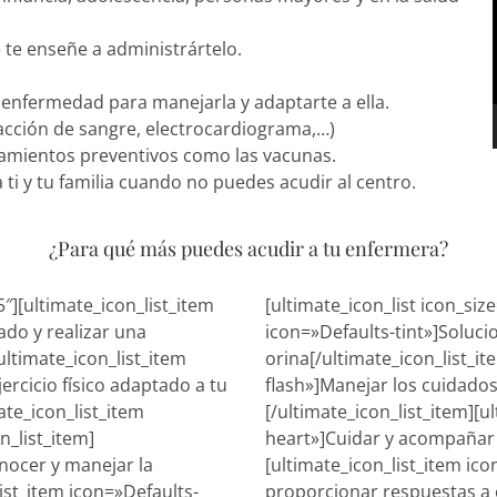
 te enseñe a administrártelo.
enfermedad para manejarla y adaptarte a ella.
racción de sangre, electrocardiograma,…)
tamientos preventivos como las vacunas.
 ti y tu familia cuando no puedes acudir al centro.
¿Para qué más puedes acudir a tu enfermera?
″][ultimate_icon_list_item
[ultimate_icon_list icon_si
do y realizar una
icon=»Defaults-tint»]Soluc
ultimate_icon_list_item
orina[/ultimate_icon_list_it
ercicio físico adaptado a tu
flash»]Manejar los cuidados
ate_icon_list_item
[/ultimate_icon_list_item][u
n_list_item]
heart»]Cuidar y acompañar al
nocer y manejar la
[ultimate_icon_list_item i
ist_item icon=»Defaults-
proporcionar respuestas a c