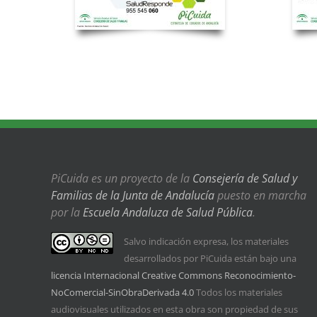
PiCuida es un proyecto de la
Consejería de Salud y
Familias de la Junta de Andalucía
puesto en marcha
por la
Escuela Andaluza de Salud Pública
.
Salvo indicación expresa, los materiales
desarrollados por PiCuida están bajo una
licencia Internacional Creative Commons Reconocimiento-
NoComercial-SinObraDerivada 4.0
Todos los materiales
audiovisuales utilizados en esta obra son propiedad de sus