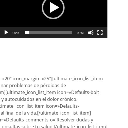
00:00
00:51
ze=»20″ icon_margin=»25″][ultimate_icon_list_item
ionar problemas de pérdidas de
em][ultimate_icon_list_item icon=»Defaults-bolt
 y autocuidados en el dolor crónico.
ltimate_icon_list_item icon=»Defaults-
 final de la vida.[/ultimate_icon_list_item]
con=»Defaults-comments-o»]Resolver dudas y
onsultas sobre tu salud.[/ultimate_icon_list_item]