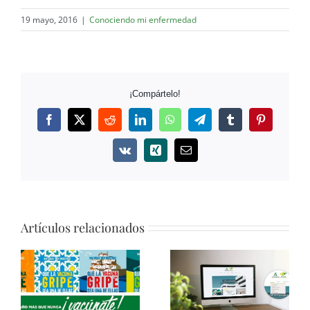
19 mayo, 2016
|
Conociendo mi enfermedad
¡Compártelo!
Facebook
Twitter
Reddit
LinkedIn
WhatsApp
Telegram
Tumblr
Pinterest
Vk
Xing
Correo
electrónico
Artículos relacionados