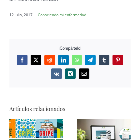
12 julio, 2017
|
Conociendo mi enfermedad
¡Compártelo!
Facebook
Twitter
Reddit
LinkedIn
WhatsApp
Telegram
Tumblr
Pinterest
Vk
Xing
Correo
electrónico
Artículos relacionados