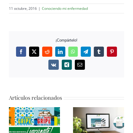
11 octubre, 2016
|
Conociendo mi enfermedad
¡Compártelo!
Facebook
Twitter
Reddit
LinkedIn
WhatsApp
Telegram
Tumblr
Pinterest
Vk
Xing
Correo
electrónico
Artículos relacionados