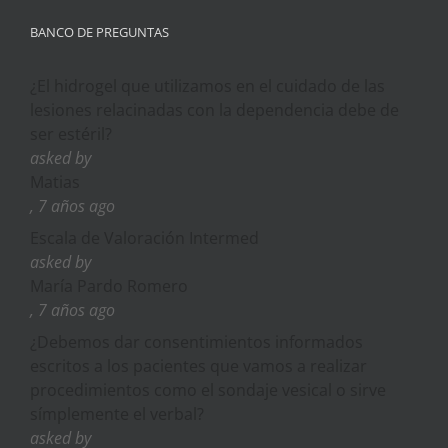
BANCO DE PREGUNTAS
¿El hidrogel que utilizamos en el cuidado de las
lesiones relacinadas con la dependencia debe de
ser estéril?
asked by
Matias
, 7 años ago
Escala de Valoración Intermed
asked by
María Pardo Romero
, 7 años ago
¿Debemos dar consentimientos informados
escritos a los pacientes que vamos a realizar
procedimientos como el sondaje vesical o sirve
símplemente el verbal?
asked by