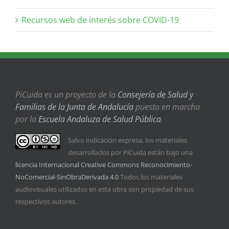
Recursos web de interés sobre COVID-19
PiCuida es un proyecto de la
Consejería de Salud y
Familias de la Junta de Andalucía
puesto en marcha
por la
Escuela Andaluza de Salud Pública
.
Salvo indicación expresa, los materiales
desarrollados por PiCuida están bajo una
licencia Internacional Creative Commons Reconocimiento-
NoComercial-SinObraDerivada 4.0
Todos los materiales
audiovisuales utilizados en esta obra son propiedad de sus
respectivos autores.