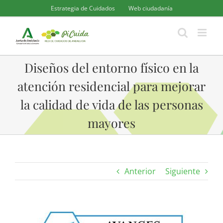
Saltar
Estrategia de Cuidados
Web ciudadanía
al
contenido
Diseños del entorno físico en la
atención residencial para mejorar
la calidad de vida de las personas
mayores
Anterior
Siguiente