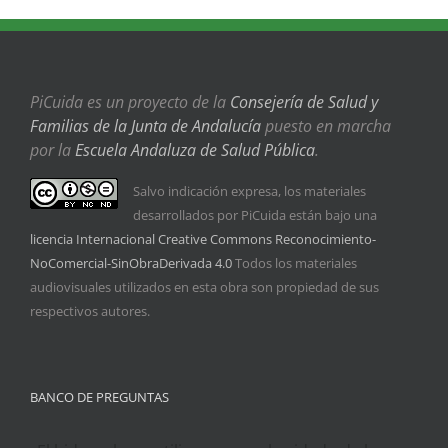
PiCuida es un proyecto de la
Consejería de Salud y
Familias de la Junta de Andalucía
puesto en marcha
por la
Escuela Andaluza de Salud Pública
.
Salvo indicación expresa, los materiales
desarrollados por PiCuida están bajo una
licencia Internacional Creative Commons Reconocimiento-
NoComercial-SinObraDerivada 4.0
Todos los materiales
audiovisuales utilizados en esta obra son propiedad de sus
respectivos autores.
BANCO DE PREGUNTAS