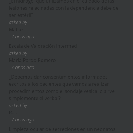
¿El hidrogel que utilizamos en el cuidado de las
lesiones relacinadas con la dependencia debe de
ser estéril?
asked by
Matias
, 7 años ago
Escala de Valoración Intermed
asked by
María Pardo Romero
, 7 años ago
¿Debemos dar consentimientos informados
escritos a los pacientes que vamos a realizar
procedimientos como el sondaje vesical o sirve
símplemente el verbal?
asked by
Raul
, 7 años ago
Limpieza ocular de secreciones en un neonatos