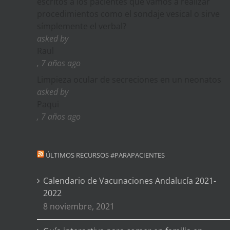
escritos a los pacientes que vamos a realizar
procedimientos como el sondaje vesical o sirve
símplemente el verbal?
asked by
Raul
, 7 años ago
Limpieza ocular de secreciones en un neonatos
asked by
Paqui
, 7 años ago
ÚLTIMOS RECURSOS #PARAPACIENTES
Calendario de Vacunaciones Andalucía 2021-
2022
8 noviembre, 2021