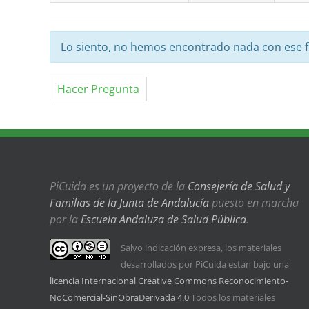
Lo siento, no hemos encontrado nada con ese fi
Hacer Pregunta
PiCuida es un proyecto de la
Consejería de Salud y
Familias de la Junta de Andalucía
puesto en marcha
por la
Escuela Andaluza de Salud Pública
.
Salvo indicación expresa, los materiales
desarrollados por PiCuida están bajo una
licencia Internacional Creative Commons Reconocimiento-
NoComercial-SinObraDerivada 4.0
Todos los materiales