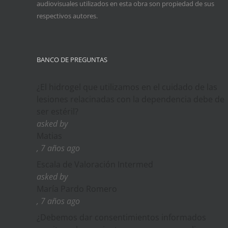
audiovisuales utilizados en esta obra son propiedad de sus
respectivos autores.
BANCO DE PREGUNTAS
¿El hidrogel que utilizamos en el cuidado de las
lesiones relacinadas con la dependencia debe de
ser estéril?
asked by
Matias
, 7 años ago
Escala de Valoración Intermed
asked by
María Pardo Romero
, 7 años ago
¿Debemos dar consentimientos informados