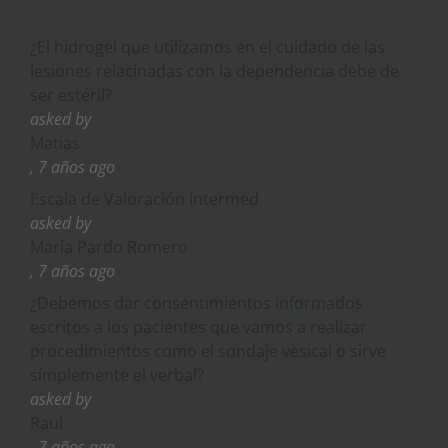
¿El hidrogel que utilizamos en el cuidado de las
lesiones relacinadas con la dependencia debe de
ser estéril?
asked by
Matias
, 7 años ago
Escala de Valoración Intermed
asked by
María Pardo Romero
, 7 años ago
¿Debemos dar consentimientos informados
escritos a los pacientes que vamos a realizar
procedimientos como el sondaje vesical o sirve
símplemente el verbal?
asked by
Raul
, 7 años ago