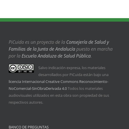
PiCuida es un proyecto de la
Consejería de Salud y
Familias de la Junta de Andalucía
puesto en marcha
por la
Escuela Andaluza de Salud Pública
.
Salvo indicación expresa, los materiales
desarrollados por PiCuida están bajo una
licencia Internacional Creative Commons Reconocimiento-
NoComercial-SinObraDerivada 4.0
Todos los materiales
audiovisuales utilizados en esta obra son propiedad de sus
respectivos autores.
BANCO DE PREGUNTAS