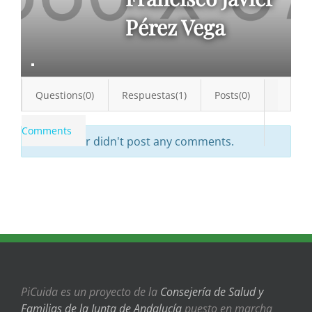
Pérez Vega
Questions(0)
Respuestas(1)
Posts(0)
Comments
The author didn't post any comments.
PiCuida es un proyecto de la
Consejería de Salud y
Familias de la Junta de Andalucía
puesto en marcha