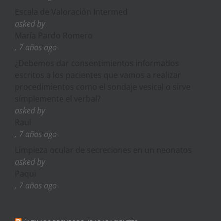
Escala de Valoración Intermed
asked by
María Pardo Romero
, 7 años ago
¿Debemos dar consentimientos informados
escritos a los pacientes que vamos a realizar
procedimientos como el sondaje vesical o sirve
símplemente el verbal?
asked by
Raul
, 7 años ago
Limpieza ocular de secreciones en un neonatos
asked by
Paqui
, 7 años ago