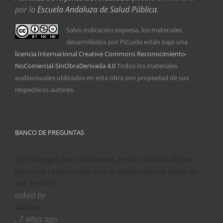
por la
Escuela Andaluza de Salud Pública
.
Salvo indicación expresa, los materiales
desarrollados por PiCuida están bajo una
licencia Internacional Creative Commons Reconocimiento-
NoComercial-SinObraDerivada 4.0
Todos los materiales
audiovisuales utilizados en esta obra son propiedad de sus
respectivos autores.
BANCO DE PREGUNTAS
¿El hidrogel que utilizamos en el cuidado de las
lesiones relacinadas con la dependencia debe de
ser estéril?
asked by
Matias
, 7 años ago