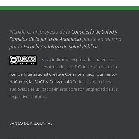
PiCuida es un proyecto de la
Consejería de Salud y
Familias de la Junta de Andalucía
puesto en marcha
por la
Escuela Andaluza de Salud Pública
.
Salvo indicación expresa, los materiales
desarrollados por PiCuida están bajo una
licencia Internacional Creative Commons Reconocimiento-
NoComercial-SinObraDerivada 4.0
Todos los materiales
audiovisuales utilizados en esta obra son propiedad de sus
respectivos autores.
BANCO DE PREGUNTAS