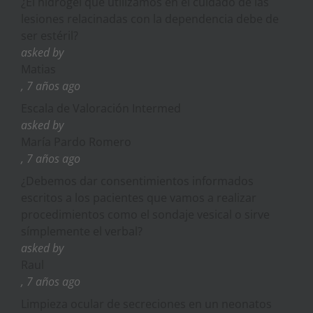
¿El hidrogel que utilizamos en el cuidado de las
lesiones relacinadas con la dependencia debe de
ser estéril?
asked by
Matias
, 7 años ago
Escala de Valoración Intermed
asked by
María Pardo Romero
, 7 años ago
¿Debemos dar consentimientos informados
escritos a los pacientes que vamos a realizar
procedimientos como el sondaje vesical o sirve
símplemente el verbal?
asked by
Raul
, 7 años ago
Limpieza ocular de secreciones en un neonatos