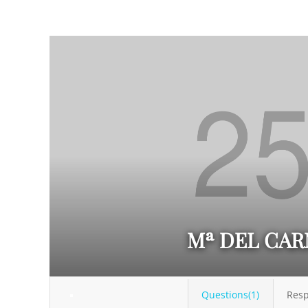
Mª DEL CA
Questions(1)
Resp