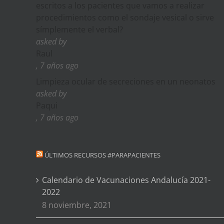
escritos a los pacientes que vamos a realizar
procedimientos como el sondaje vesical o sirve
símplemente el verbal?
asked by
Raul
, 7 años ago
Limpieza ocular de secreciones en un neonatos
asked by
Paqui
, 7 años ago
ÚLTIMOS RECURSOS #PARAPACIENTES
Calendario de Vacunaciones Andalucía 2021-
2022
8 noviembre, 2021