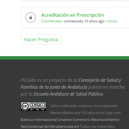
Acreditación en Prescripción
Coordinador
contestada 10 años ago
•
Otras
Hacer Pregunta
PiCuida es un proyecto de la
Consejería de Salud y
Familias de la Junta de Andalucía
puesto en marcha
por la
Escuela Andaluza de Salud Pública
.
Salvo indicación expresa, los materiales
desarrollados por PiCuida están bajo una
licencia Internacional Creative Commons Reconocimiento-
NoComercial-SinObraDerivada 4.0
Todos los materiales