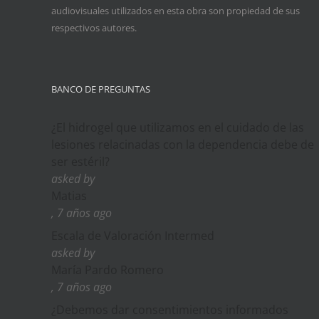
audiovisuales utilizados en esta obra son propiedad de sus
respectivos autores.
BANCO DE PREGUNTAS
¿El hidrogel que utilizamos en el cuidado de las
lesiones relacinadas con la dependencia debe de
ser estéril?
asked by
Matias
, 7 años ago
Escala de Valoración Intermed
asked by
María Pardo Romero
, 7 años ago
¿Debemos dar consentimientos informados