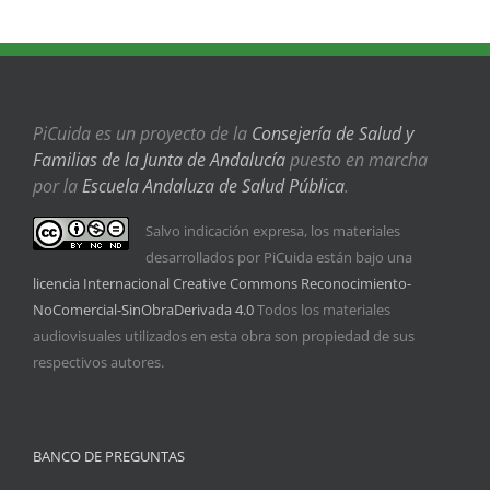
PiCuida es un proyecto de la
Consejería de Salud y
Familias de la Junta de Andalucía
puesto en marcha
por la
Escuela Andaluza de Salud Pública
.
Salvo indicación expresa, los materiales
desarrollados por PiCuida están bajo una
licencia Internacional Creative Commons Reconocimiento-
NoComercial-SinObraDerivada 4.0
Todos los materiales
audiovisuales utilizados en esta obra son propiedad de sus
respectivos autores.
BANCO DE PREGUNTAS