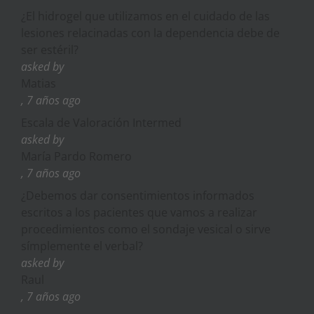
¿El hidrogel que utilizamos en el cuidado de las
lesiones relacinadas con la dependencia debe de
ser estéril?
asked by
Matias
, 7 años ago
Escala de Valoración Intermed
asked by
María Pardo Romero
, 7 años ago
¿Debemos dar consentimientos informados
escritos a los pacientes que vamos a realizar
procedimientos como el sondaje vesical o sirve
símplemente el verbal?
asked by
Raul
, 7 años ago