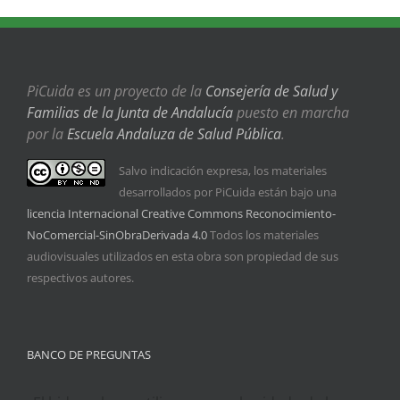
PiCuida es un proyecto de la
Consejería de Salud y
Familias de la Junta de Andalucía
puesto en marcha
por la
Escuela Andaluza de Salud Pública
.
Salvo indicación expresa, los materiales
desarrollados por PiCuida están bajo una
licencia Internacional Creative Commons Reconocimiento-
NoComercial-SinObraDerivada 4.0
Todos los materiales
audiovisuales utilizados en esta obra son propiedad de sus
respectivos autores.
BANCO DE PREGUNTAS