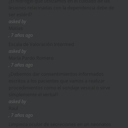
¿El hidrogel que utilizamos en el cuidado de las
lesiones relacinadas con la dependencia debe de
ser estéril?
asked by
Matias
, 7 años ago
Escala de Valoración Intermed
asked by
María Pardo Romero
, 7 años ago
¿Debemos dar consentimientos informados
escritos a los pacientes que vamos a realizar
procedimientos como el sondaje vesical o sirve
símplemente el verbal?
asked by
Raul
, 7 años ago
Limpieza ocular de secreciones en un neonatos