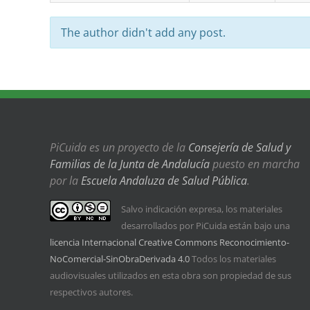
The author didn't add any post.
PiCuida es un proyecto de la
Consejería de Salud y
Familias de la Junta de Andalucía
puesto en marcha
por la
Escuela Andaluza de Salud Pública
.
Salvo indicación expresa, los materiales
desarrollados por PiCuida están bajo una
licencia Internacional Creative Commons Reconocimiento-
NoComercial-SinObraDerivada 4.0
Todos los materiales
audiovisuales utilizados en esta obra son propiedad de sus
respectivos autores.