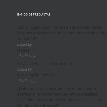
BANCO DE PREGUNTAS
¿El hidrogel que utilizamos en el cuidado de las
lesiones relacinadas con la dependencia debe de
ser estéril?
asked by
Matias
, 7 años ago
Escala de Valoración Intermed
asked by
María Pardo Romero
, 7 años ago
¿Debemos dar consentimientos informados
escritos a los pacientes que vamos a realizar
procedimientos como el sondaje vesical o sirve
símplemente el verbal?