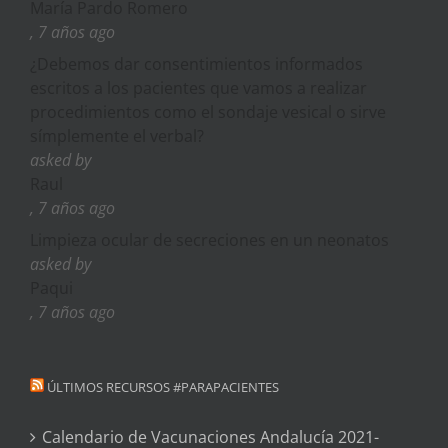
María Pardo Romero
, 7 años ago
¿Debemos dar consentimientos informados
escritos a los pacientes que vamos a realizar
procedimientos como el sondaje vesical o sirve
símplemente el verbal?
asked by
Raul
, 7 años ago
Limpieza ocular de secreciones en un neonatos
asked by
Paqui
, 7 años ago
ÚLTIMOS RECURSOS #PARAPACIENTES
Calendario de Vacunaciones Andalucía 2021-