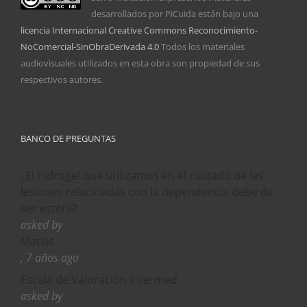
desarrollados por PiCuida están bajo una
licencia Internacional Creative Commons Reconocimiento-
NoComercial-SinObraDerivada 4.0
Todos los materiales
audiovisuales utilizados en esta obra son propiedad de sus
respectivos autores.
BANCO DE PREGUNTAS
¿El hidrogel que utilizamos en el cuidado de las
lesiones relacinadas con la dependencia debe de
ser estéril?
asked by
Matias
, 7 años ago
Escala de Valoración Intermed
asked by