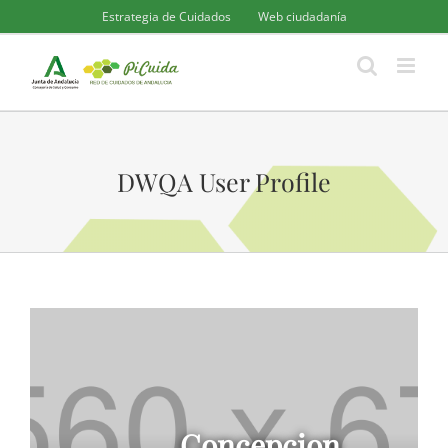
Saltar
Estrategia de Cuidados
Web ciudadanía
al
contenido
DWQA User Profile
Concepcion