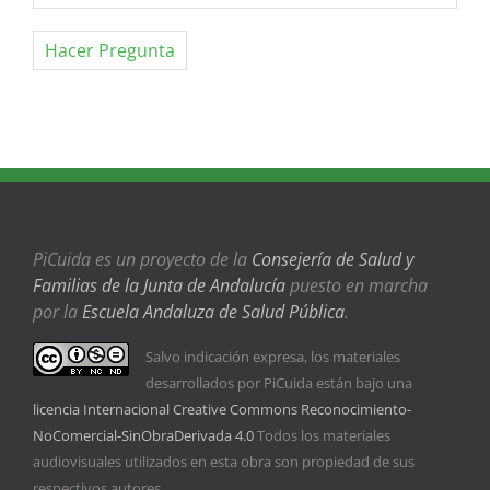
Hacer Pregunta
PiCuida es un proyecto de la
Consejería de Salud y
Familias de la Junta de Andalucía
puesto en marcha
por la
Escuela Andaluza de Salud Pública
.
Salvo indicación expresa, los materiales
desarrollados por PiCuida están bajo una
licencia Internacional Creative Commons Reconocimiento-
NoComercial-SinObraDerivada 4.0
Todos los materiales
audiovisuales utilizados en esta obra son propiedad de sus
respectivos autores.