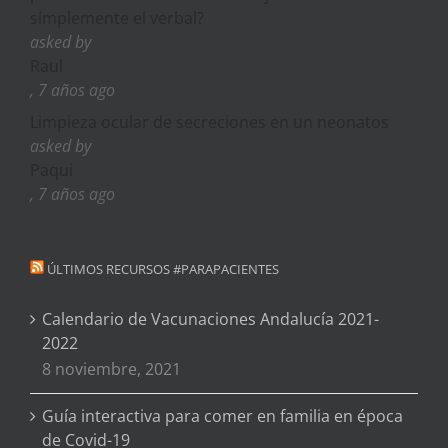
símplemente el verbal?
asked by
Raul
, 7 años ago
Limpieza ocular de secreciones en un neonatos
asked by
Paqui
, 7 años ago
ÚLTIMOS RECURSOS #PARAPACIENTES
Calendario de Vacunaciones Andalucía 2021-
2022
8 noviembre, 2021
Guía interactiva para comer en familia en época
de Covid-19