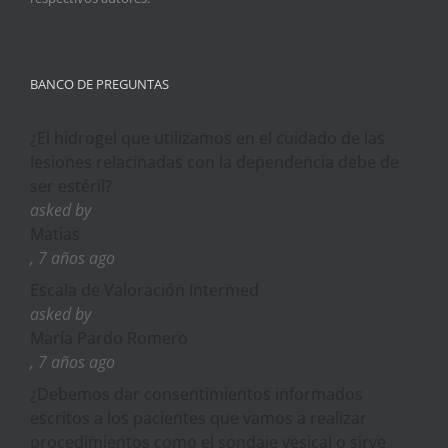
BANCO DE PREGUNTAS
¿El hidrogel que utilizamos en el cuidado de las
lesiones relacinadas con la dependencia debe de
ser estéril?
asked by
Matias
, 7 años ago
Escala de Valoración Intermed
asked by
María Pardo Romero
, 7 años ago
¿Debemos dar consentimientos informados
escritos a los pacientes que vamos a realizar
procedimientos como el sondaje vesical o sirve