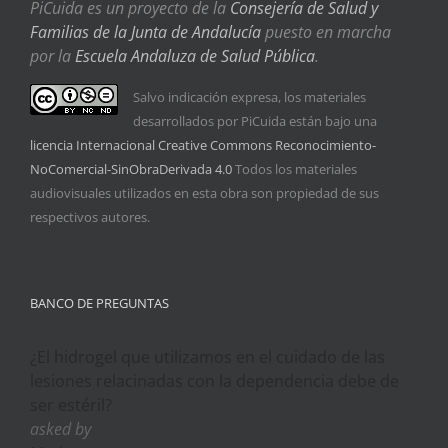
PiCuida es un proyecto de la
Consejería de Salud y
Familias de la Junta de Andalucía
puesto en marcha
por la
Escuela Andaluza de Salud Pública
.
Salvo indicación expresa, los materiales
desarrollados por PiCuida están bajo una
licencia Internacional Creative Commons Reconocimiento-
NoComercial-SinObraDerivada 4.0
Todos los materiales
audiovisuales utilizados en esta obra son propiedad de sus
respectivos autores.
BANCO DE PREGUNTAS
¿El hidrogel que utilizamos en el cuidado de las
lesiones relacinadas con la dependencia debe de
ser estéril?
asked by