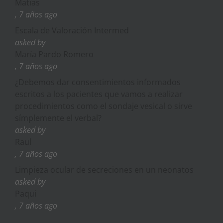
Matias
, 7 años ago
Escala de Valoración Intermed
asked by
María Pardo Romero
, 7 años ago
¿Debemos dar consentimientos informados
escritos a los pacientes que vamos a realizar
procedimientos como el sondaje vesical o sirve
símplemente el verbal?
asked by
Raul
, 7 años ago
Limpieza ocular de secreciones en un neonatos
asked by
Paqui
, 7 años ago