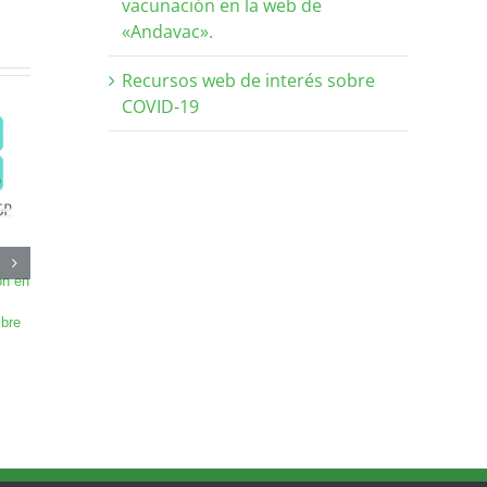
vacunación en la web de
«Andavac».
Recursos web de interés sobre
COVID-19
ón en
Jornada Intersectorial para la
Curso de formación online
coordinación sociosanitaria en
«Búsqueda e implementac
bre
Andalucía
de evidencias en cuidado
2 noviembre, 2025
2025
21 julio, 2025