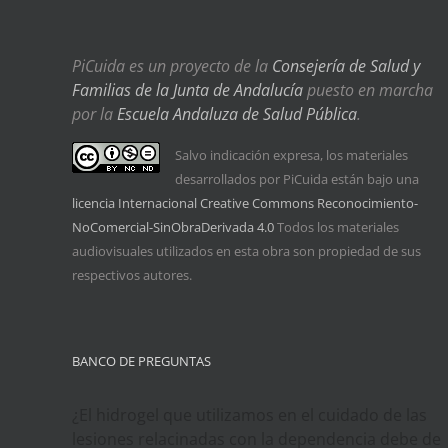
PiCuida es un proyecto de la
Consejería de Salud y
Familias de la Junta de Andalucía
puesto en marcha
por la
Escuela Andaluza de Salud Pública
.
Salvo indicación expresa, los materiales
desarrollados por PiCuida están bajo una
licencia Internacional Creative Commons Reconocimiento-
NoComercial-SinObraDerivada 4.0
Todos los materiales
audiovisuales utilizados en esta obra son propiedad de sus
respectivos autores.
BANCO DE PREGUNTAS
¿El hidrogel que utilizamos en el cuidado de las
lesiones relacinadas con la dependencia debe de