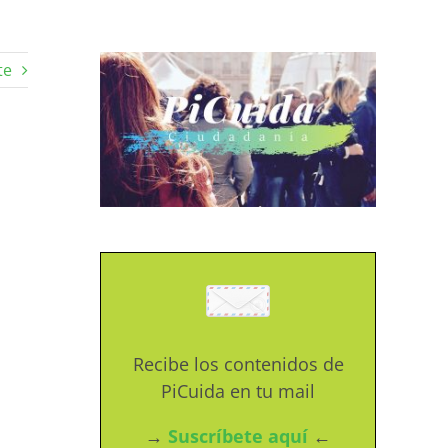
te
o
Recibe los contenidos de
PiCuida en tu mail
→
Suscríbete aquí
←