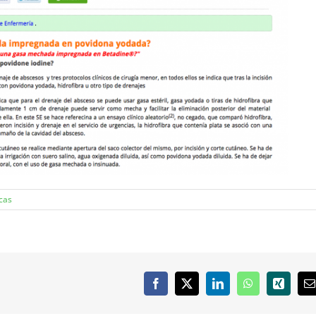
icas
Facebook
X
LinkedIn
WhatsApp
Xing
C
e