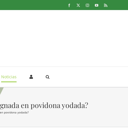
Facebook
X
Instagram
YouTube
Rss
Noticias
egnada en povidona yodada?
 en povidona yodada?