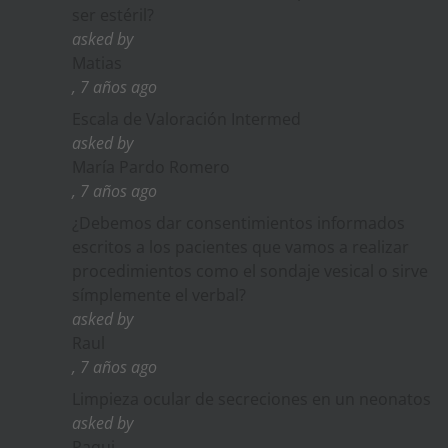
ser estéril?
asked by
Matias
, 7 años ago
Escala de Valoración Intermed
asked by
María Pardo Romero
, 7 años ago
¿Debemos dar consentimientos informados
escritos a los pacientes que vamos a realizar
procedimientos como el sondaje vesical o sirve
símplemente el verbal?
asked by
Raul
, 7 años ago
Limpieza ocular de secreciones en un neonatos
asked by
Paqui