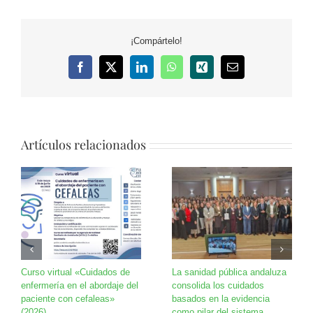
¡Compártelo!
Facebook
X
LinkedIn
WhatsApp
Xing
Correo
electrónico
Artículos relacionados
Curso virtual «Cuidados de
La sanidad pública andaluza
enfermería en el abordaje del
consolida los cuidados
paciente con cefaleas»
basados en la evidencia
(2026)
como pilar del sistema