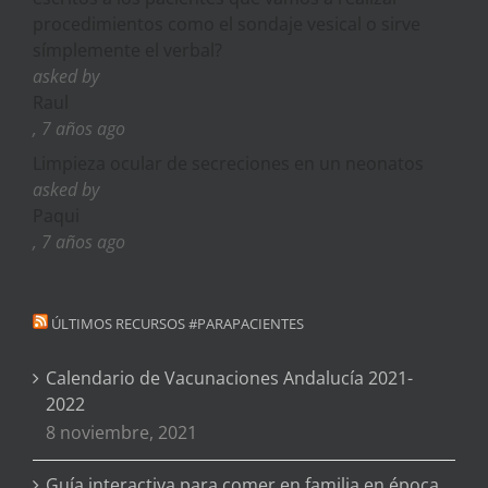
procedimientos como el sondaje vesical o sirve
símplemente el verbal?
asked by
Raul
, 7 años ago
Limpieza ocular de secreciones en un neonatos
asked by
Paqui
, 7 años ago
ÚLTIMOS RECURSOS #PARAPACIENTES
Calendario de Vacunaciones Andalucía 2021-
2022
8 noviembre, 2021
Guía interactiva para comer en familia en época