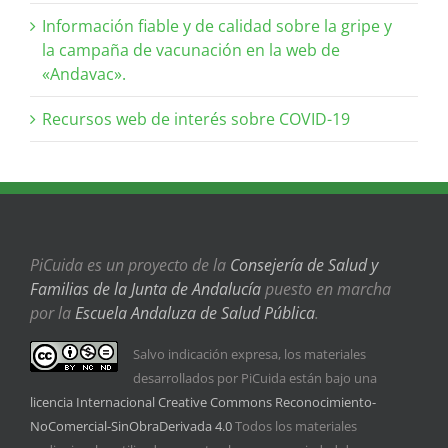
Información fiable y de calidad sobre la gripe y
la campaña de vacunación en la web de
«Andavac».
Recursos web de interés sobre COVID-19
PiCuida es un proyecto de la
Consejería de Salud y
Familias de la Junta de Andalucía
puesto en marcha
por la
Escuela Andaluza de Salud Pública
.
Salvo indicación expresa, los materiales
desarrollados por PiCuida están bajo una
licencia Internacional Creative Commons Reconocimiento-
NoComercial-SinObraDerivada 4.0
Todos los materiales