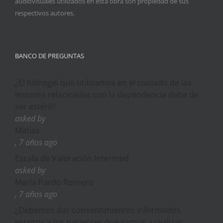
audiovisuales utilizados en esta obra son propiedad de sus
respectivos autores.
BANCO DE PREGUNTAS
¿El hidrogel que utilizamos en el cuidado de las
lesiones relacinadas con la dependencia debe de
ser estéril?
asked by
Matias
, 7 años ago
Escala de Valoración Intermed
asked by
María Pardo Romero
, 7 años ago
¿Debemos dar consentimientos informados
escritos a los pacientes que vamos a realizar