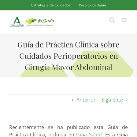
Saltar
Estrategia de Cuidados
Web ciudadanía
al
contenido
Guía de Práctica Clínica sobre
Cuidados Perioperatorios en
Cirugía Mayor Abdominal
Anterior
Siguiente
Recientemente se ha publicado esta Guía de
Práctica Clínica, incluida en
Guía Salud
. Esta Guía