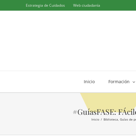
Saltar
Estrategia de Cuidados
Web ciudadanía
al
contenido
Inicio
Formación
#GuíasFASE: FÁcile
Inicio
Biblioteca
Guías de p