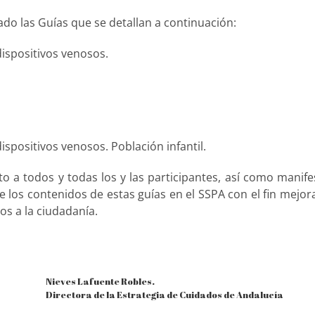
cado
l
as Guías que se detallan a continuación:
dispositivos venosos.
d
ispositivos venosos. Población infantil.
to a todos y todas los y las participantes, así como manife
 los contenidos de estas guías en el SSPA con el fin mejora
os a la ciudadanía.
Nieves Lafuente Robles.
Directora de la Estrategia de Cuidados de Andalucía