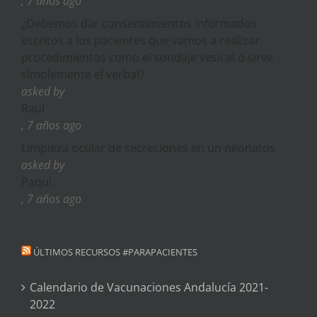
, 7 años ago
¿Debemos dar consentimientos informados
escritos a los pacientes que vamos a realizar
procedimientos como el sondaje vesical o sirve
símplemente el verbal?
asked by
Raul
, 7 años ago
Limpieza ocular de secreciones en un neonatos
asked by
Paqui
, 7 años ago
ÚLTIMOS RECURSOS #PARAPACIENTES
Calendario de Vacunaciones Andalucía 2021-
2022