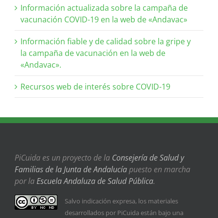
Información actualizada sobre la campaña de
vacunación COVID-19 en la web de «Andavac»
Información fiable y de calidad sobre la gripe y
la campaña de vacunación en la web de
«Andavac».
Recursos web de interés sobre COVID-19
PiCuida es un proyecto de la
Consejería de Salud y
Familias de la Junta de Andalucía
puesto en marcha
por la
Escuela Andaluza de Salud Pública
.
Salvo indicación expresa, los materiales
desarrollados por PiCuida están bajo una