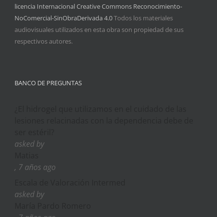
licencia Internacional Creative Commons Reconocimiento-
NoComercial-SinObraDerivada 4.0
Todos los materiales
audiovisuales utilizados en esta obra son propiedad de sus
respectivos autores.
BANCO DE PREGUNTAS
¿El hidrogel que utilizamos en el cuidado de las
lesiones relacinadas con la dependencia debe de
ser estéril?
asked by
Matias
, 7 años ago
Escala de Valoración Intermed
asked by
María Pardo Romero