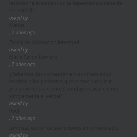
lesiones relacinadas con la dependencia debe de
ser estéril?
asked by
Matias
, 7 años ago
Escala de Valoración Intermed
asked by
María Pardo Romero
, 7 años ago
¿Debemos dar consentimientos informados
escritos a los pacientes que vamos a realizar
procedimientos como el sondaje vesical o sirve
símplemente el verbal?
asked by
Raul
, 7 años ago
Limpieza ocular de secreciones en un neonatos
asked by