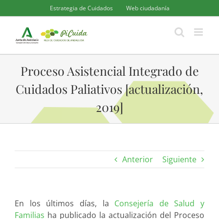
Saltar
Estrategia de Cuidados
Web ciudadanía
al
contenido
Proceso Asistencial Integrado de
Cuidados Paliativos [actualización,
2019]
Anterior
Siguiente
En los últimos días, la
Consejería de Salud y
Familias
ha publicado la actualización del Proceso