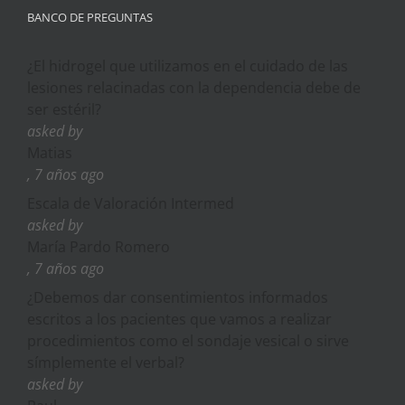
BANCO DE PREGUNTAS
¿El hidrogel que utilizamos en el cuidado de las
lesiones relacinadas con la dependencia debe de
ser estéril?
asked by
Matias
, 7 años ago
Escala de Valoración Intermed
asked by
María Pardo Romero
, 7 años ago
¿Debemos dar consentimientos informados
escritos a los pacientes que vamos a realizar
procedimientos como el sondaje vesical o sirve
símplemente el verbal?
asked by