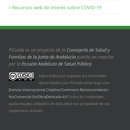
Recursos web de interés sobre COVID-19
PiCuida es un proyecto de la
Consejería de Salud y
Familias de la Junta de Andalucía
puesto en marcha
por la
Escuela Andaluza de Salud Pública
.
Salvo indicación expresa, los materiales
desarrollados por PiCuida están bajo una
licencia Internacional Creative Commons Reconocimiento-
NoComercial-SinObraDerivada 4.0
Todos los materiales
audiovisuales utilizados en esta obra son propiedad de sus
respectivos autores.