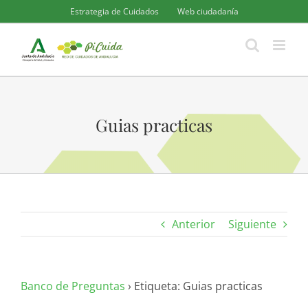
Saltar
Estrategia de Cuidados
Web ciudadanía
al
contenido
Guias practicas
Anterior
Siguiente
Banco de Preguntas
›
Etiqueta: Guias practicas