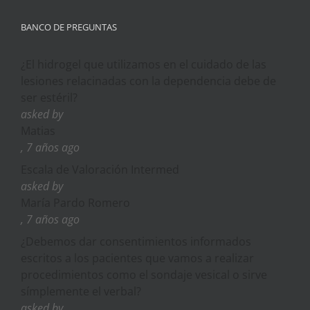
BANCO DE PREGUNTAS
¿El hidrogel que utilizamos en el cuidado de las
lesiones relacinadas con la dependencia debe de
ser estéril?
asked by
Matias
, 7 años ago
Escala de Valoración Intermed
asked by
María Pardo Romero
, 7 años ago
¿Debemos dar consentimientos informados
escritos a los pacientes que vamos a realizar
procedimientos como el sondaje vesical o sirve
símplemente el verbal?
asked by