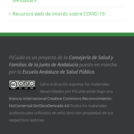
«Andavac».
Recursos web de interés sobre COVID-19
PiCuida es un proyecto de la
Consejería de Salud y
Familias de la Junta de Andalucía
puesto en marcha
por la
Escuela Andaluza de Salud Pública
.
Salvo indicación expresa, los materiales
desarrollados por PiCuida están bajo una
licencia Internacional Creative Commons Reconocimiento-
NoComercial-SinObraDerivada 4.0
Todos los materiales
audiovisuales utilizados en esta obra son propiedad de sus
respectivos autores.