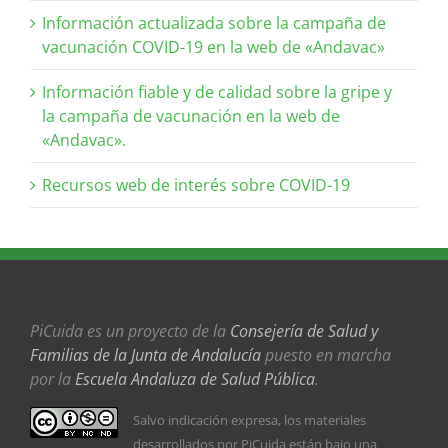
Información actualizada sobre la campaña de
vacunación COVID-19 en la web de «Andavac»
Información fiable y de calidad sobre la gripe y
la campaña de vacunación en la web de
«Andavac».
Recursos web de interés sobre COVID-19
PiCuida es un proyecto de la
Consejería de Salud y
Familias de la Junta de Andalucía
puesto en marcha
por la
Escuela Andaluza de Salud Pública
.
Salvo indicación expresa, los materiales
desarrollados por PiCuida están bajo una