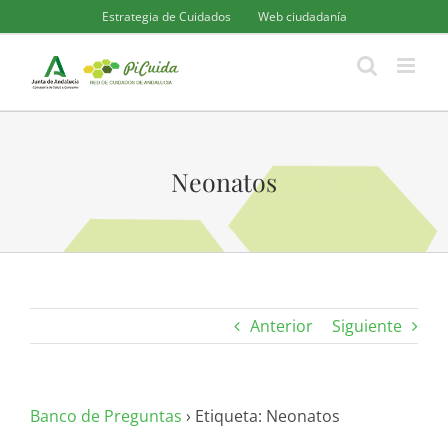
Saltar
Estrategia de Cuidados
Web ciudadanía
al
contenido
Neonatos
Anterior
Siguiente
Banco de Preguntas
›
Etiqueta: Neonatos