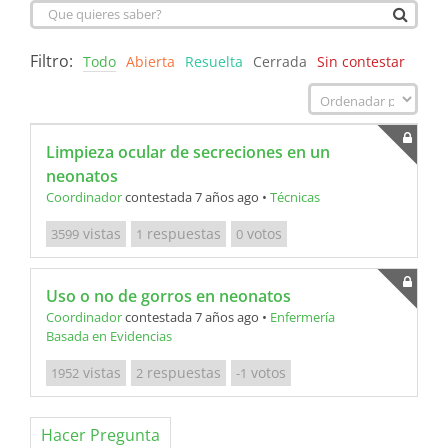
Filtro:
Todo
Abierta
Resuelta
Cerrada
Sin contestar
Limpieza ocular de secreciones en un
neonatos
Coordinador
contestada 7 años ago
•
Técnicas
vistas
respuestas
votos
3599
1
0
Uso o no de gorros en neonatos
Coordinador
contestada 7 años ago
•
Enfermería
Basada en Evidencias
vistas
respuestas
votos
1952
2
-1
Hacer Pregunta