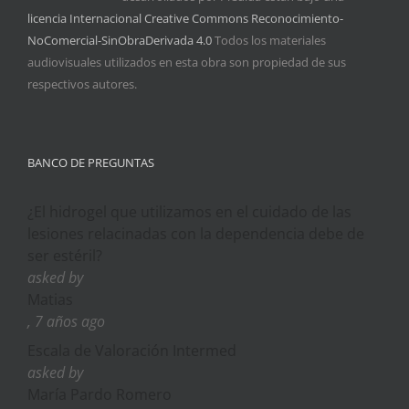
licencia Internacional Creative Commons Reconocimiento-
NoComercial-SinObraDerivada 4.0
Todos los materiales
audiovisuales utilizados en esta obra son propiedad de sus
respectivos autores.
BANCO DE PREGUNTAS
¿El hidrogel que utilizamos en el cuidado de las
lesiones relacinadas con la dependencia debe de
ser estéril?
asked by
Matias
, 7 años ago
Escala de Valoración Intermed
asked by
María Pardo Romero