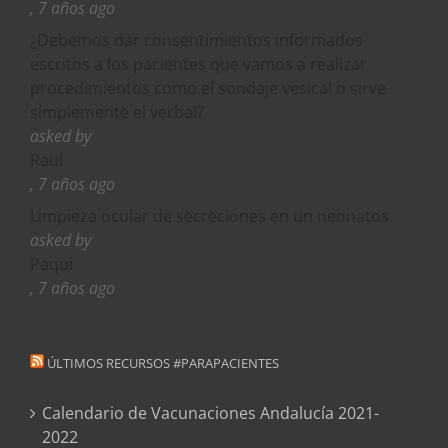
, 7 años ago
¿Debemos dar consentimientos informados
escritos a los pacientes que vamos a realizar
procedimientos como el sondaje vesical o sirve
símplemente el verbal?
asked by
Raul
, 7 años ago
Limpieza ocular de secreciones en un neonatos
asked by
Paqui
, 7 años ago
ÚLTIMOS RECURSOS #PARAPACIENTES
Calendario de Vacunaciones Andalucía 2021-
2022