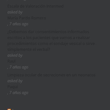
Escala de Valoración Intermed
asked by
María Pardo Romero
, 7 años ago
¿Debemos dar consentimientos informados
escritos a los pacientes que vamos a realizar
procedimientos como el sondaje vesical o sirve
símplemente el verbal?
asked by
Raul
, 7 años ago
Limpieza ocular de secreciones en un neonatos
asked by
Paqui
, 7 años ago