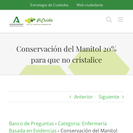
Saltar
Estrategia de Cuidados
Web ciudadanía
al
contenido
Conservación del Manitol 20%
para que no cristalice
Anterior
Siguiente
Banco de Preguntas
›
Categoria: Enfermería
Basada en Evidencias
›
Conservación del Manitol