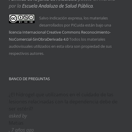
por la
Escuela Andaluza de Salud Pública
.
Salvo indicación expresa, los materiales
desarrollados por PiCuida están bajo una
licencia Internacional Creative Commons Reconocimiento-
NoComercial-SinObraDerivada 4.0
Todos los materiales
audiovisuales utilizados en esta obra son propiedad de sus
respectivos autores.
BANCO DE PREGUNTAS
¿El hidrogel que utilizamos en el cuidado de las
lesiones relacinadas con la dependencia debe de
ser estéril?
asked by
Matias
, 7 años ago