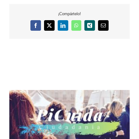
¡Compártelo!
Facebook
X
LinkedIn
WhatsApp
Xing
Correo
electrónico