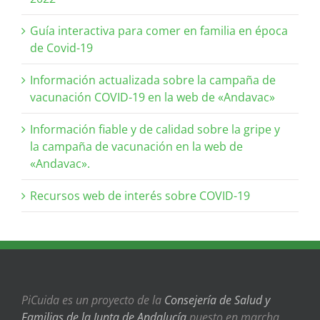
Guía interactiva para comer en familia en época
de Covid-19
Información actualizada sobre la campaña de
vacunación COVID-19 en la web de «Andavac»
Información fiable y de calidad sobre la gripe y
la campaña de vacunación en la web de
«Andavac».
Recursos web de interés sobre COVID-19
PiCuida es un proyecto de la
Consejería de Salud y
Familias de la Junta de Andalucía
puesto en marcha