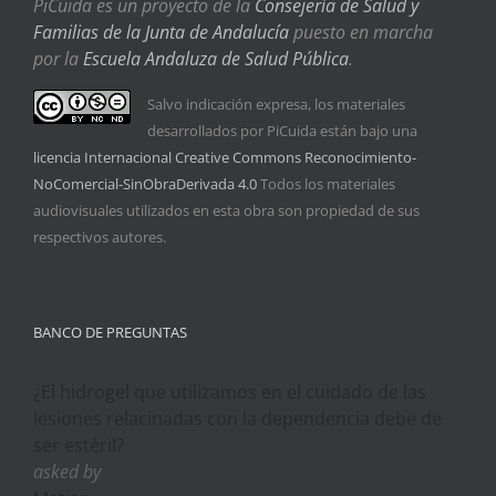
PiCuida es un proyecto de la
Consejería de Salud y
Familias de la Junta de Andalucía
puesto en marcha
por la
Escuela Andaluza de Salud Pública
.
Salvo indicación expresa, los materiales
desarrollados por PiCuida están bajo una
licencia Internacional Creative Commons Reconocimiento-
NoComercial-SinObraDerivada 4.0
Todos los materiales
audiovisuales utilizados en esta obra son propiedad de sus
respectivos autores.
BANCO DE PREGUNTAS
¿El hidrogel que utilizamos en el cuidado de las
lesiones relacinadas con la dependencia debe de
ser estéril?
asked by