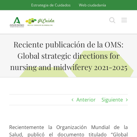
Saltar
Estrategia de Cuidados
Web ciudadanía
al
contenido
Reciente publicación de la OMS:
Global strategic directions for
nursing and midwiferey 2021-2025
Anterior
Siguiente
Recientemente la Organización Mundial de la
Salud, publicó el documento titulado “Global