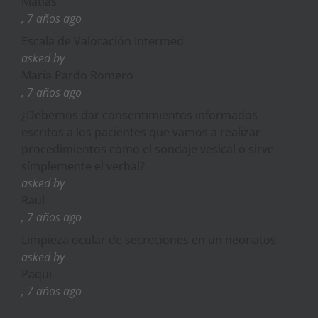
Matias
, 7 años ago
Escala de Valoración Intermed
asked by
María Pardo Romero
, 7 años ago
¿Debemos dar consentimientos informados
escritos a los pacientes que vamos a realizar
procedimientos como el sondaje vesical o sirve
símplemente el verbal?
asked by
Raul
, 7 años ago
Limpieza ocular de secreciones en un neonatos
asked by
Paqui
, 7 años ago