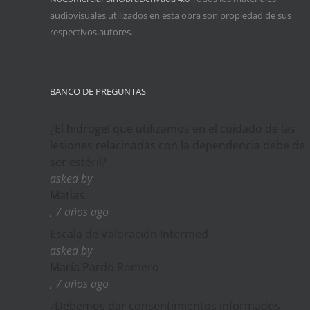
audiovisuales utilizados en esta obra son propiedad de sus
respectivos autores.
BANCO DE PREGUNTAS
¿El hidrogel que utilizamos en el cuidado de las
lesiones relacinadas con la dependencia debe de
ser estéril?
asked by
Matias
, 7 años ago
Escala de Valoración Intermed
asked by
María Pardo Romero
, 7 años ago
¿Debemos dar consentimientos informados