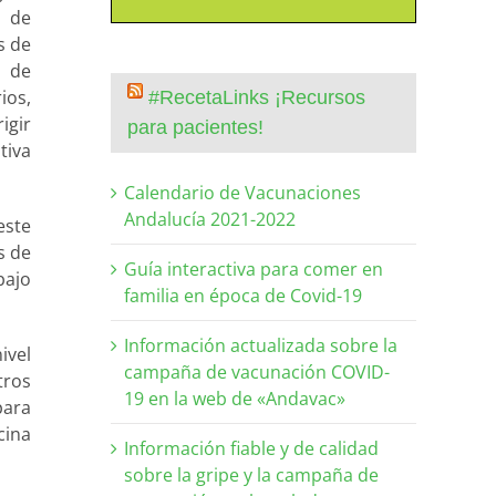
o de
s de
s de
ios,
#RecetaLinks ¡Recursos
igir
para pacientes!
tiva
Calendario de Vacunaciones
Andalucía 2021-2022
este
s de
Guía interactiva para comer en
bajo
familia en época de Covid-19
Información actualizada sobre la
ivel
campaña de vacunación COVID-
tros
19 en la web de «Andavac»
para
cina
Información fiable y de calidad
sobre la gripe y la campaña de