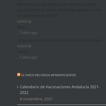
escritos a los pacientes que vamos a realizar
procedimientos como el sondaje vesical o sirve
símplemente el verbal?
asked by
Raul
, 7 años ago
Limpieza ocular de secreciones en un neonatos
asked by
Paqui
, 7 años ago
ÚLTIMOS RECURSOS #PARAPACIENTES
Calendario de Vacunaciones Andalucía 2021-
2022
8 noviembre, 2021