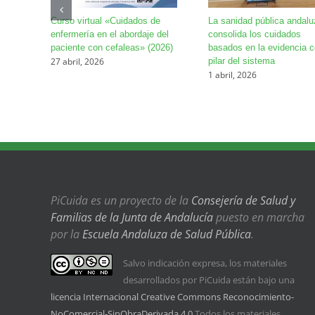
Curso virtual «Cuidados de
La sanidad pública andalu
enfermería en el abordaje del
consolida los cuidados
paciente con cefaleas» (2026)
basados en la evidencia 
27 abril, 2026
pilar del sistema
1 abril, 2026
PiCuida es un proyecto de la
Consejería de Salud y
Familias de la Junta de Andalucía
puesto en marcha
por la
Escuela Andaluza de Salud Pública
.
Salvo indicación expresa, los materiales
desarrollados por PiCuida están bajo una
licencia Internacional Creative Commons Reconocimiento-
NoComercial-SinObraDerivada 4.0
Todos los materiales