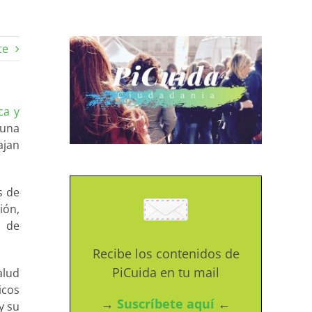
te
ca y
 una
ajan
s de
ión,
d de
Recibe los contenidos de
PiCuida en tu mail
alud
icos
→
Suscríbete aquí
←
y su