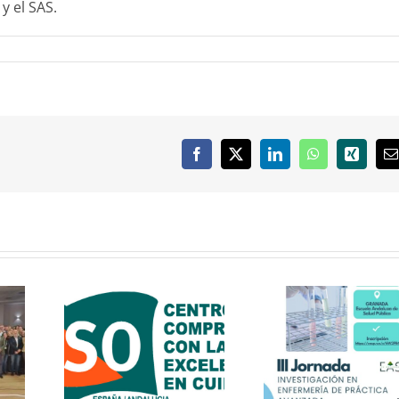
y el SAS.
Facebook
X
LinkedIn
WhatsApp
Xing
C
e