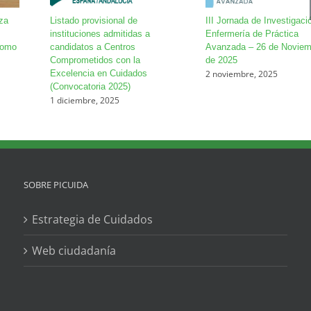
za
Listado provisional de
III Jornada de Investigaci
instituciones admitidas a
Enfermería de Práctica
como
candidatos a Centros
Avanzada – 26 de Noviem
Comprometidos con la
de 2025
2 noviembre, 2025
Excelencia en Cuidados
(Convocatoria 2025)
1 diciembre, 2025
SOBRE PICUIDA
Estrategia de Cuidados
Web ciudadanía