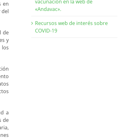
vacunación en la web de
s en
«Andavac».
 del
Recursos web de interés sobre
COVID-19
l de
es y
 los
ción
ento
atos
ctos
ud a
s de
ria,
ones