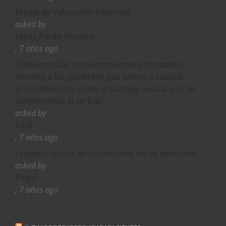
Escala de Valoración Intermed
asked by
María Pardo Romero
, 7 años ago
¿Debemos dar consentimientos informados
escritos a los pacientes que vamos a realizar
procedimientos como el sondaje vesical o sirve
símplemente el verbal?
asked by
Raul
, 7 años ago
Limpieza ocular de secreciones en un neonatos
asked by
Paqui
, 7 años ago