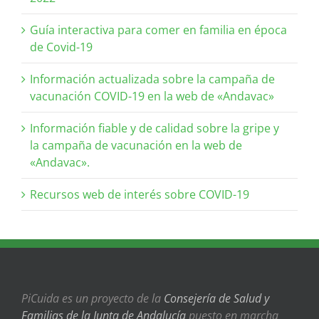
Guía interactiva para comer en familia en época
de Covid-19
Información actualizada sobre la campaña de
vacunación COVID-19 en la web de «Andavac»
Información fiable y de calidad sobre la gripe y
la campaña de vacunación en la web de
«Andavac».
Recursos web de interés sobre COVID-19
PiCuida es un proyecto de la
Consejería de Salud y
Familias de la Junta de Andalucía
puesto en marcha