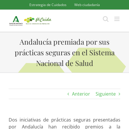
Saltar
Estrategia de Cuidados
Web ciudadanía
al
contenido
Andalucía premiada por sus
prácticas seguras en el Sistema
Nacional de Salud
Anterior
Siguiente
Dos iniciativas de prácticas seguras presentadas
por Andalucía han recibido premios a la