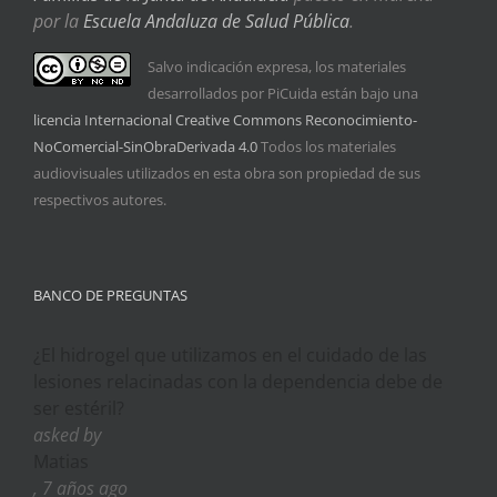
por la
Escuela Andaluza de Salud Pública
.
Salvo indicación expresa, los materiales
desarrollados por PiCuida están bajo una
licencia Internacional Creative Commons Reconocimiento-
NoComercial-SinObraDerivada 4.0
Todos los materiales
audiovisuales utilizados en esta obra son propiedad de sus
respectivos autores.
BANCO DE PREGUNTAS
¿El hidrogel que utilizamos en el cuidado de las
lesiones relacinadas con la dependencia debe de
ser estéril?
asked by
Matias
, 7 años ago