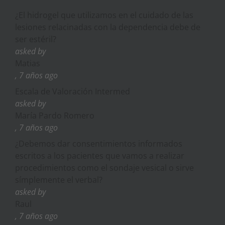
¿El hidrogel que utilizamos en el cuidado de las
lesiones relacinadas con la dependencia debe de
ser estéril?
asked by
Matias
, 7 años ago
Escala de Valoración Intermed
asked by
María Pardo Romero
, 7 años ago
¿Debemos dar consentimientos informados
escritos a los pacientes que vamos a realizar
procedimientos como el sondaje vesical o sirve
símplemente el verbal?
asked by
Raul
, 7 años ago