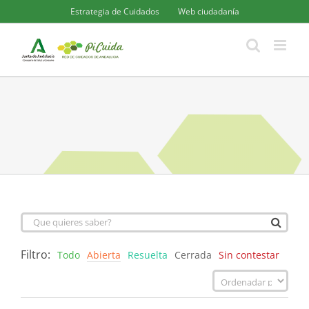
Saltar
Estrategia de Cuidados
Web ciudadanía
al
contenido
Filtro:
Todo
Abierta
Resuelta
Cerrada
Sin contestar