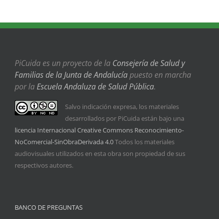
PiCuida es un proyecto de la
Consejería de Salud y
Familias de la Junta de Andalucía
puesto en marcha
por la
Escuela Andaluza de Salud Pública
.
Salvo indicación expresa, los materiales
desarrollados por PiCuida están bajo una
licencia Internacional Creative Commons Reconocimiento-
NoComercial-SinObraDerivada 4.0
Todos los materiales
audiovisuales utilizados en esta obra son propiedad de sus
respectivos autores.
BANCO DE PREGUNTAS