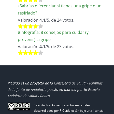
¿Sabrías diferenciar si tienes una gripe o un
resfriado?
Valoración
4.1
/5. de 24 votos.
#Infografía: 8 consejos para cuidar (y
prevenir) la gripe
Valoración
4.1
/5. de 23 votos.
PiCuida es un proyecto de la
Consejería de Salud y Familias
de la Junta de Andalucía
puesto en marcha por la
Escuela
Andaluza de Salud Pública
.
Salvo indicación expresa, los materiales
desarrollados por PiCuida están bajo una
licencia