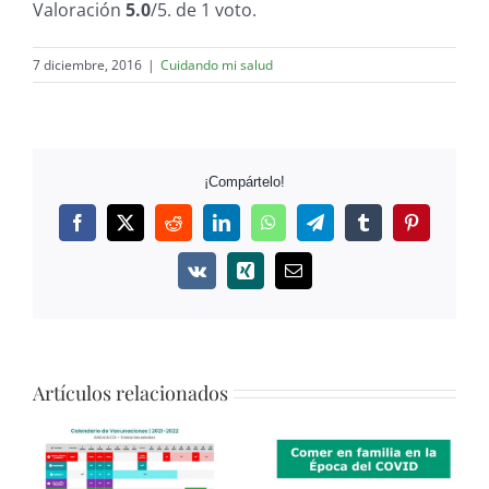
Valoración
5.0
/5. de 1 voto.
7 diciembre, 2016
|
Cuidando mi salud
¡Compártelo!
Facebook
Twitter
Reddit
LinkedIn
WhatsApp
Telegram
Tumblr
Pinterest
Vk
Xing
Correo
electrónico
Artículos relacionados