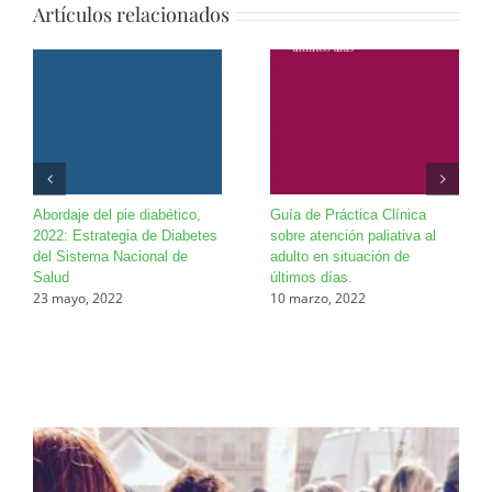
Artículos relacionados
Abordaje del pie diabético,
Guía de Práctica Clínica
2022: Estrategia de Diabetes
sobre atención paliativa al
del Sistema Nacional de
adulto en situación de
Salud
últimos días.
23 mayo, 2022
10 marzo, 2022