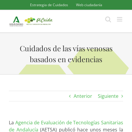
Saltar
Estrategia de Cuidados
Web ciudadanía
al
contenido
Cuidados de las vías venosas
basados en evidencias
Anterior
Siguiente
La
Agencia de Evaluación de Tecnologías Sanitarias
de Andalucía
(AETSA) publicó hace unos meses la