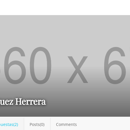
uez Herrera
uestas(2)
Posts(0)
Comments