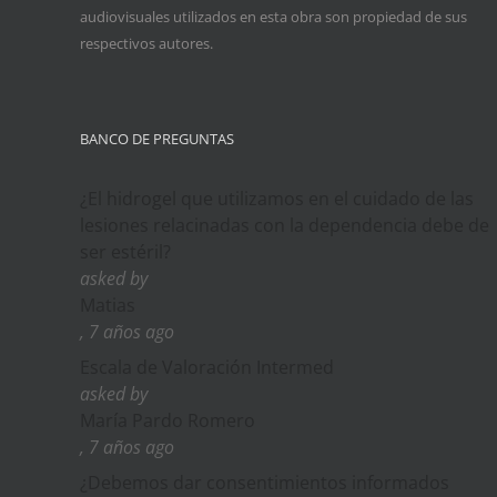
audiovisuales utilizados en esta obra son propiedad de sus
respectivos autores.
BANCO DE PREGUNTAS
¿El hidrogel que utilizamos en el cuidado de las
lesiones relacinadas con la dependencia debe de
ser estéril?
asked by
Matias
, 7 años ago
Escala de Valoración Intermed
asked by
María Pardo Romero
, 7 años ago
¿Debemos dar consentimientos informados