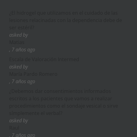
¿El hidrogel que utilizamos en el cuidado de las
lesiones relacinadas con la dependencia debe de
ser estéril?
asked by
Matias
, 7 años ago
Escala de Valoración Intermed
asked by
María Pardo Romero
, 7 años ago
¿Debemos dar consentimientos informados
escritos a los pacientes que vamos a realizar
procedimientos como el sondaje vesical o sirve
símplemente el verbal?
asked by
Raul
, 7 años ago