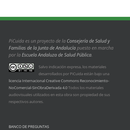
PiCuida es un proyecto de la
Consejería de Salud y
Familias de la Junta de Andalucía
puesto en marcha
por la
Escuela Andaluza de Salud Pública
.
Salvo indicación expresa, los materiales
desarrollados por PiCuida están bajo una
licencia Internacional Creative Commons Reconocimiento-
NoComercial-SinObraDerivada 4.0
Todos los materiales
audiovisuales utilizados en esta obra son propiedad de sus
respectivos autores.
BANCO DE PREGUNTAS