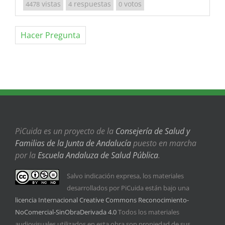
vistas
respuestas
votos
4478
4
0
Hacer Pregunta
PiCuida es un proyecto de la
Consejería de Salud y
Familias de la Junta de Andalucía
puesto en marcha
por la
Escuela Andaluza de Salud Pública
.
Salvo indicación expresa, los materiales
desarrollados por PiCuida están bajo una
licencia Internacional Creative Commons Reconocimiento-
NoComercial-SinObraDerivada 4.0
Todos los materiales
audiovisuales utilizados en esta obra son propiedad de sus