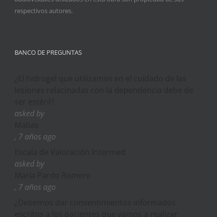
respectivos autores.
BANCO DE PREGUNTAS
¿El hidrogel que utilizamos en el cuidado de las
lesiones relacinadas con la dependencia debe de
ser estéril?
asked by
Matias
, 7 años ago
Escala de Valoración Intermed
asked by
María Pardo Romero
, 7 años ago
¿Debemos dar consentimientos informados
escritos a los pacientes que vamos a realizar