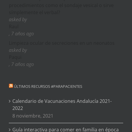
procedimientos como el sondaje vesical o sirve
símplemente el verbal?
asked by
Raul
, 7 años ago
Limpieza ocular de secreciones en un neonatos
asked by
Paqui
, 7 años ago
ÚLTIMOS RECURSOS #PARAPACIENTES
Calendario de Vacunaciones Andalucía 2021-
2022
8 noviembre, 2021
Guía interactiva para comer en familia en época