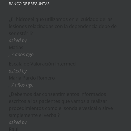
BANCO DE PREGUNTAS
¿El hidrogel que utilizamos en el cuidado de las
lesiones relacinadas con la dependencia debe de
ser estéril?
asked by
Matias
, 7 años ago
Escala de Valoración Intermed
asked by
María Pardo Romero
, 7 años ago
¿Debemos dar consentimientos informados
escritos a los pacientes que vamos a realizar
procedimientos como el sondaje vesical o sirve
símplemente el verbal?
asked by
Raul